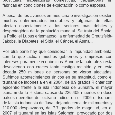
prostitutas, trabajadoras domésticas, trabajadoras en
fábricas en condiciones de explotación, o como esposas.
A pesar de los avances en medicina e investigación existen
muchas enfermedades incurables y algunas de ellas
afectan especialmente a los sectores más débiles y
desprotegidos de la población mundial. Se trata del Ébola,
la Polio, el Lupus eritematoso, la enfermedad de Creutzfeldt-
Jakobs, la Diabetes, el Sida, el Cáncer, el Asma,..
Por otra parte hay que considerar la impunidad ambiental
con la que actúan muchos gobiernos y empresas con
intereses puramente económicos. Aunque la naturaleza está
devolviendo con creces tanto castigo recibido y en esta
década 250 millones de personas se vieron afectadas.
Sufrimos acontecimientos únicos en su magnitud, como el
tsunami de Indonesia en el 2004, de 8,9 grados Richter con
epicentro frente a la isla indonesia de Sumatra, el mayor
tsunami de la Historia causando 226.408 muertos en doce
países ribereños del océano Indico, en el 2006 el tsunami
de la isla indonesia de Java, dejando cerca de mil muertos y
110.000 desplazados, de 7,7 grados de magnitud, en el
2007 el tsunami en las Islas Salomón, provocado por dos